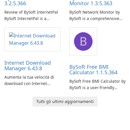
3.2.5.366
Monitor 1.3.5.363
Review of BySoft InternetPal
BySoft Network Monitor by
BySoft InternetPal is a
BySoft is a comprehensive
comprehensive software
network monitoring software
application designed to
designed to help businesses
B
monitor your internet
effectively manage their
connection and provide real-
network infrastructure.
time insights into its
performance.
Internet Download
BySoft Free BMI
Manager 6.43.8
Calculator 1.1.5.364
Aumenta la tua velocità di
BySoft Free BMI Calculator by
download con Internet
BySoft is a user-friendly
Download Manager!
software application
designed to help you
Tutti gli ultimi aggiornamenti
calculate your Body Mass
Index quickly and accurately.