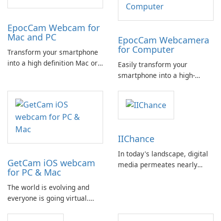
EpocCam Webcam for
Mac and PC
EpocCam Webcamera
for Computer
Transform your smartphone
into a high definition Mac or
Easily transform your
PC webcam effortlessly with
smartphone into a high-
EpocCam. This versatile app
definition webcam for your
is a must-have for
Mac or PC. EpocCam is an
professionals engaging in
ideal solution for various
activities such as business
professional applications
meetings, online teaching,
such as business, online
IIChance
and live streaming.
teaching, and live streaming.
In today's landscape, digital
GetCam iOS webcam
media permeates nearly
for PC & Mac
every aspect of our lives,
influencing how we
The world is evolving and
communicate, work, and
everyone is going virtual.
engage in leisure activities.
From businesses to
meetings, work calls, and live