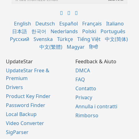
English
Deutsch
Español
Français
Italiano
日本語
한국어
Nederlands
Polski
Português
Русский
Svenska
Türkçe
Tiếng Việt
中文(简体)
中文(繁體)
Magyar
हिन्दी
UpdateStar
Feedback & Aiuto
UpdateStar Free &
DMCA
Premium
FAQ
Drivers
Contatto
Product Key Finder
Privacy
Password Finder
Annulla i contratti
Local Backup
Rimborso
Video Converter
SigParser