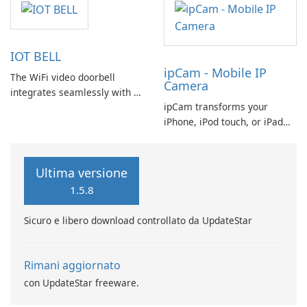
video sessions. Unable to
attend an event physically?
Just hop on a computer video
IOT BELL
call. Need a quick meeting
ipCam - Mobile IP
with your team?
The WiFi video doorbell
Camera
integrates seamlessly with a
ipCam transforms your
wireless router or can be
iPhone, iPod touch, or iPad
connected via an Ethernet
into a Wi-Fi network IP
cable, providing flexible
camera, offering a range of
installation options.
features that enhance your
Ultima versione
surveillance experience.
1.5.8
Sicuro e libero download controllato da UpdateStar
Rimani aggiornato
con UpdateStar freeware.