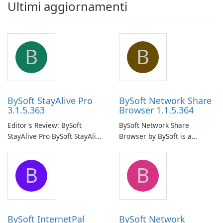
Ultimi aggiornamenti
B
B
BySoft StayAlive Pro
BySoft Network Share
3.1.5.363
Browser 1.1.5.364
Editor's Review: BySoft
BySoft Network Share
StayAlive Pro BySoft StayAlive
Browser by BySoft is a
Pro is a reliable software
comprehensive software
application designed to
application that allows users
B
B
ensure the continuous and
to easily browse and manage
uninterrupted operation of
shared folders on their
your computer system.
network.
BySoft InternetPal
BySoft Network