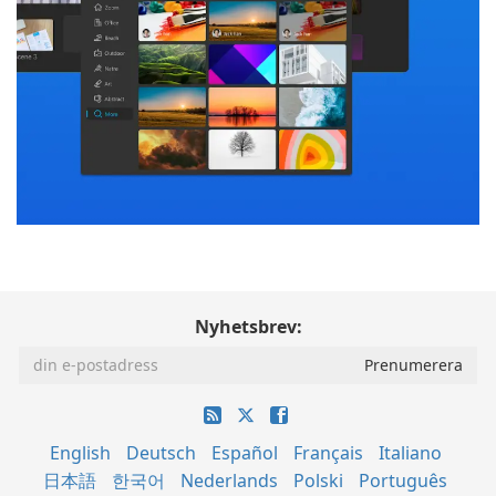
Nyhetsbrev:
English
Deutsch
Español
Français
Italiano
日本語
한국어
Nederlands
Polski
Português