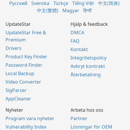
Русский
Svenska
Türkçe
Tiếng Việt
中文(简体)
中文(繁體)
Magyar
हिन्दी
UpdateStar
Hjälp & feedback
UpdateStar Free &
DMCA
Premium
FAQ
Drivers
Kontakt
Product Key Finder
Integritetspolicy
Password Finder
Avbryt kontrakt
Local Backup
Återbetalning
Video Converter
SigParser
AppCleaner
Nyheter
Arbeta hos oss
Program vara nyheter
Partner
Vulnerability Index
Lösningar för OEM